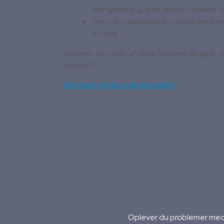
igangsætning, eller slipper / hakker i 
Den går i nød program og måske låser 
et gear.
Oplever du nogle af disse fejl med dit gear, el
du tvivl ?
Kontakt straks værkstedet!
Oplever du problemer med 