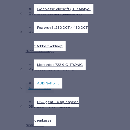
Gearkasse olieskift (BlueMatyc)
Gearkasse olieskift (BlueMatyc)
Powershift 250 DCT / 450 DCT
Powershift 250 DCT / 450 DCT
“Dobbelt kobling”
“Dobbelt kobling”
Mercedes 722 9 G-TRONIC
Mercedes 722 9 G-TRONIC
AUDI S-Tronic
AUDI S-Tronic
DSG gear – 6 og 7 speed
DSG gear – 6 og 7 speed
gearkasser
gearkasser