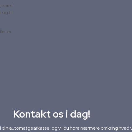
gearet.
sig til
ler er
Kontakt os i dag!
din automatgearkasse, og vil du høre nærmere omkring hvad vi