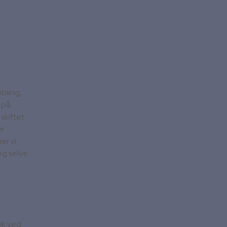
bling,
 på
skiftet
er
er vi
og selve
ryk ved