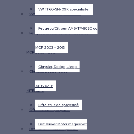
VW TF60-SN/09K specialister
VW TF60-SN/09K specialister
Peugeot/Citroen AM6/TF-80SC og
Peugeot/Citroen AM6/TF-80SC og
MCP. 2003 – 2013
MCP. 2003 – 2013
Chrysler, Dodge, Jeep –
Chrysler, Dodge, Jeep –
41TE/62TE
41TE/62TE
Ofte stillede spørgsmål
Ofte stillede spørgsmål
Det skriver Motor magasinet
Det skriver Motor magasinet