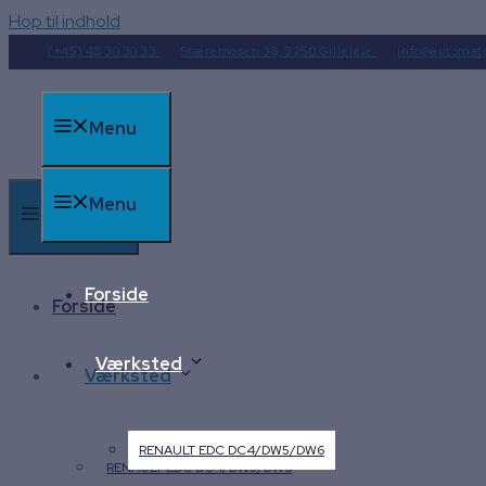
Hop til indhold
(+45) 48 30 30 33
Stæremosen 38, 3250 Gilleleje
info@automat
Menu
Menu
Menu
Forside
Forside
Værksted
Værksted
RENAULT EDC DC4/DW5/DW6
RENAULT EDC DC4/DW5/DW6