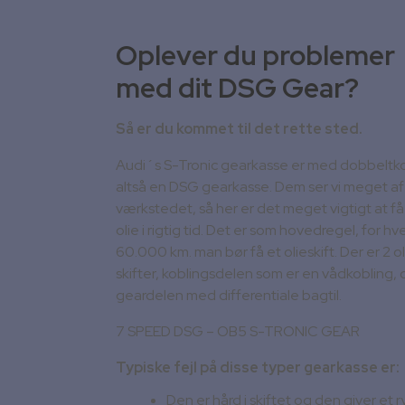
Oplever du problemer
med dit DSG Gear?
Så er du kommet til det rette sted.
Audi´s S-Tronic gearkasse er med dobbeltko
altså en DSG gearkasse. Dem ser vi meget af
værkstedet, så her er det meget vigtigt at få 
olie i rigtig tid. Det er som hovedregel, for hv
60.000 km. man bør få et olieskift. Der er 2 oli
skifter, koblingsdelen som er en vådkobling, 
geardelen med differentiale bagtil.
7 SPEED DSG – OB5 S-TRONIC GEAR
Typiske fejl på disse typer gearkasse er:
Den er hård i skiftet og den giver et 