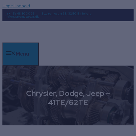
Hop til indhold
(+45) 48 30 30 33
Stæremosen 38, 3250 Gilleleje
info@automatgear.dk
Menu
Chrysler, Dodge, Jeep –
41TE/62TE