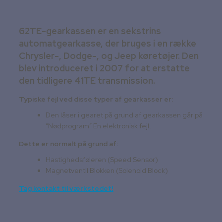
62TE-gearkassen er en sekstrins
automatgearkasse, der bruges i en række
Chrysler-, Dodge-, og Jeep køretøjer. Den
blev introduceret i 2007 for at erstatte
den tidligere 41TE transmission.
Typiske fejl ved disse typer af gearkasser er:
Den låser i gearet på grund af gearkassen går på
”Nødprogram” En elektronisk fejl.
Dette er normalt på grund af:
Hastighedsføleren (Speed Sensor)
Magnetventil Blokken (Solenoid Block)
Tag kontakt til værkstedet!