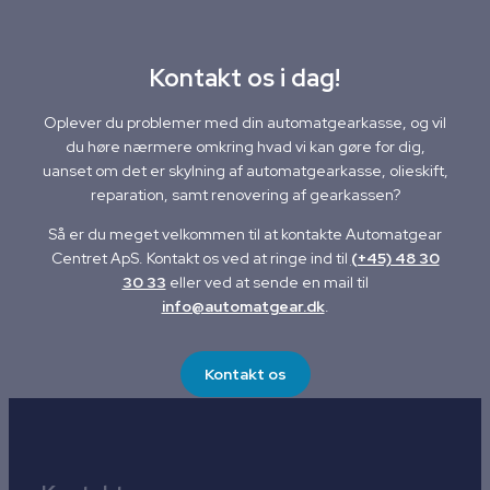
Kontakt os i dag!
Oplever du problemer med din automatgearkasse, og vil
du høre nærmere omkring hvad vi kan gøre for dig,
uanset om det er skylning af automatgearkasse, olieskift,
reparation, samt renovering af gearkassen?
Så er du meget velkommen til at kontakte Automatgear
Centret ApS. Kontakt os ved at ringe ind til
(+45) 48 30
30 33
eller ved at sende en mail til
info@automatgear.dk
.
Kontakt os