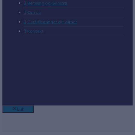
Betaling og Garanti
Om os
Certificeringer og kurser
Kontakt
Luk