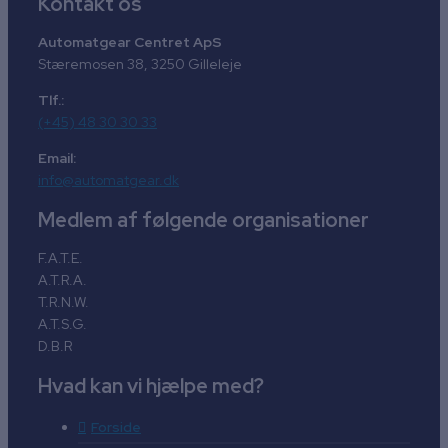
Kontakt os
Automatgear Centret ApS
Stæremosen 38, 3250 Gilleleje
Tlf.:
(+45) 48 30 30 33
Email:
info@automatgear.dk
Medlem af følgende organisationer
F.A.T.E.
A.T.R.A.
T.R.N.W.
A.T.S.G.
D.B.R
Hvad kan vi hjælpe med?
Forside