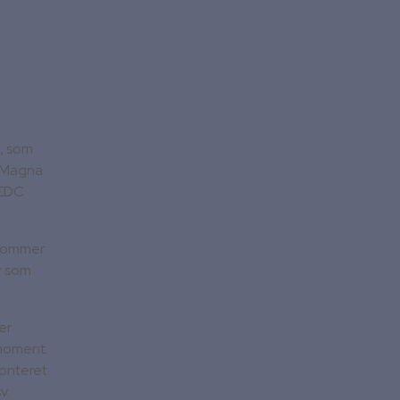
, som
& Magna
 EDC
 kommer
r som
er
moment.
onteret
v.