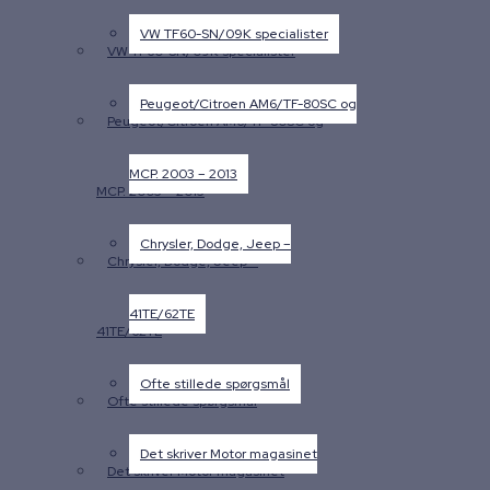
VW TF60-SN/09K specialister
VW TF60-SN/09K specialister
Peugeot/Citroen AM6/TF-80SC og
Peugeot/Citroen AM6/TF-80SC og
MCP. 2003 – 2013
MCP. 2003 – 2013
Chrysler, Dodge, Jeep –
Chrysler, Dodge, Jeep –
41TE/62TE
41TE/62TE
Ofte stillede spørgsmål
Ofte stillede spørgsmål
Det skriver Motor magasinet
Det skriver Motor magasinet