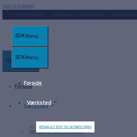
Hop til indhold
(+45) 48 30 30 33
Stæremosen 38, 3250 Gilleleje
info@automat
Menu
Menu
Menu
Forside
Forside
Værksted
Værksted
RENAULT EDC DC4/DW5/DW6
RENAULT EDC DC4/DW5/DW6