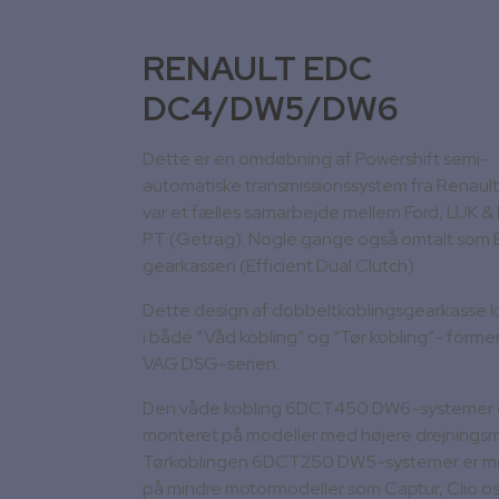
RENAULT EDC
DC4/DW5/DW6
Dette er en omdøbning af Powershift semi-
automatiske transmissionssystem fra Renault
var et fælles samarbejde mellem Ford, LUK 
PT (Getrag).
Nogle gange også omtalt som
gearkassen (Efficient Dual Clutch).
Dette design af dobbeltkoblingsgearkasse
i både “Våd kobling” og “Tør kobling”- forme
VAG DSG-serien.
Den våde kobling 6DCT450 DW6-systemer 
monteret på modeller med højere drejnings
Tørkoblingen 6DCT250 DW5-systemer er m
på mindre motormodeller som Captur, Clio os