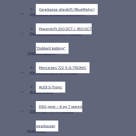
Gearkasse olieskift (BlueMatyc)
Gearkasse olieskift (BlueMatyc)
Powershift 250 DCT / 450 DCT
Powershift 250 DCT / 450 DCT
“Dobbelt kobling”
“Dobbelt kobling”
Mercedes 722 9 G-TRONIC
Mercedes 722 9 G-TRONIC
AUDI S-Tronic
AUDI S-Tronic
DSG gear – 6 og 7 speed
DSG gear – 6 og 7 speed
gearkasser
gearkasser