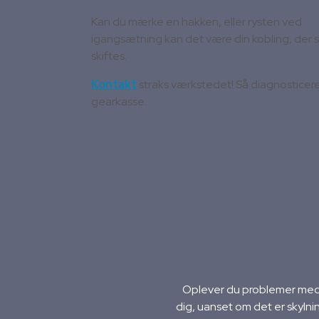
Kan du mærke en hakken, eller rysten ved
igangsætning kan det være din kobling, der s
skiftes.
Kontakt
straks værkstedet! Så diagnosticere 
gearkasse.
Oplever du problemer med 
dig, uanset om det er skylni